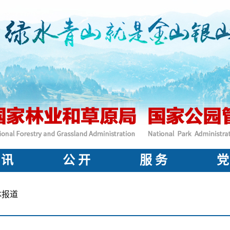
 讯
公 开
服 务
党
体报道