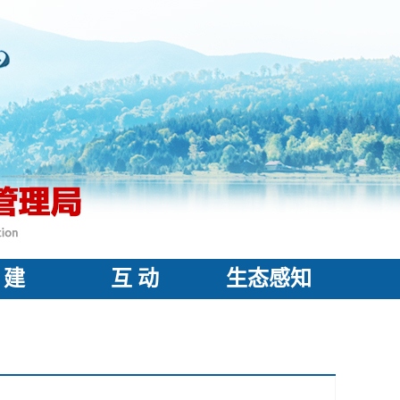
 建
互 动
生态感知