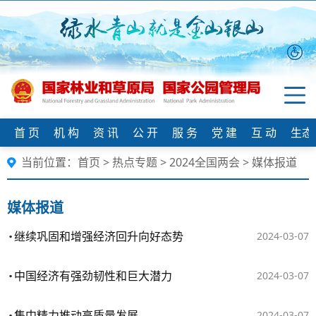
首 页
机 构
资 讯
公 开
服 务
党 建
互 动
生态
当前位置：
首页
>
热点专题
>
2024全国两会
>
媒体报道
媒体报道
继续巩固和增强经济回升向好态势
2024-03-07
中国经济有强劲韧性和巨大潜力
2024-03-07
集中精力推动高质量发展
2024-03-07