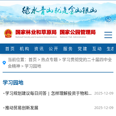
首 页
机 构
资 讯
公 开
服 务
党 建
互 动
生态
当前位置：
首页
>
热点专题
>
学习贯彻党的二十届四中全
会精神
>
学习园地
学习园地
学习规划建议每日问答 | 怎样理解投资于物和投资于人紧密结合
2025-12-09
推动贸易创新发展
2025-12-09