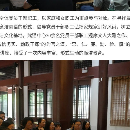
全体党员干部职工，以家庭和女职工为重点参与对象。在寻找最
廉洁寄语的形式，倡导党员干部职工弘扬家规家训好风尚，树
洁文化基地，熊猫中心30余名党员干部职工观摩文人大雅之作
诚信务实、勤政干练”的为官之道，“忠、仁、廉、勤、俭、慎”
育讲座，接受了一次内容丰富、形式生动的廉洁教育。