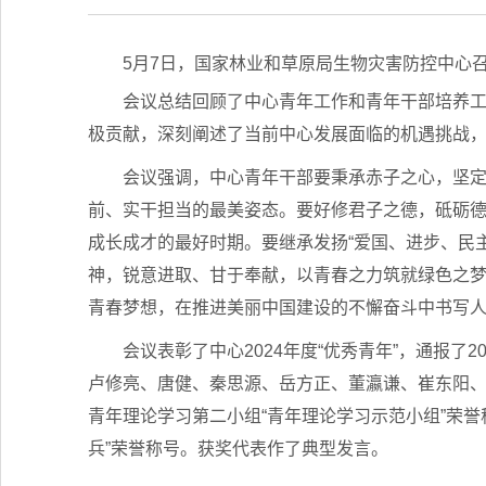
5月7日，国家林业和草原局生物灾害防控中心
会议总结回顾了中心青年工作和青年干部培养
极贡献，深刻阐述了当前中心发展面临的机遇挑战
会议强调，中心青年干部要秉承赤子之心，坚
前、实干担当的最美姿态。要好修君子之德，砥砺
成长成才的最好时期。要继承发扬“爱国、进步、民主
神，锐意进取、甘于奉献，以青春之力筑就绿色之
青春梦想，在推进美丽中国建设的不懈奋斗中书写
会议表彰了中心2024年度“优秀青年”，通报了2
卢修亮、唐健、秦思源、岳方正、董瀛谦、崔东阳、
青年理论学习第二小组“青年理论学习示范小组”荣誉
兵”荣誉称号。获奖代表作了典型发言。