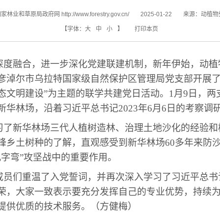
家林业和草原局政府网 http://www.forestry.gov.cn/
2025-01-22
来源：
动植物
【字体：
大
中
小
】
打印本页
深度融合，进一步深化党建联建机制，新年伊始，动植
彦淖尔市乌拉特国家级自然保护区管理局党支部开展
态文明建设”为主题的联学共建党日活动。
1
月
9
日，两
新华林场，沿着习近平总书记
2023
年
6
月
6
日的考察调
习了新华林场三代人植树造林、治理土地沙化的经验和
锋乡土树种的了解，直观感受到新华林场
60
多年来防
几字弯”攻坚战中的重要作用。
成员们
重温
了入党誓词，
并再次深入学习了
习近平总书
荣，大家一致表示要充分发挥自己的专业优势，持续
提供优质的技术服务。
（
方健梅
）