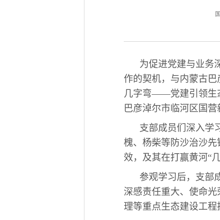
国
为促进党建与业务
作
的契机
，与内蒙古巴
几字弯——党建引领生
巴彦淖尔市临河区国营
支部成员们深入学
槐、杨柴等防沙治沙先
效，及其在打赢黄河
“
参观学习后，支部
深感责任重大、使命光
理等重点生态建设工程