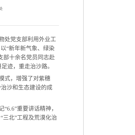
处
物处党支部利用外业工
了以
“新年新气象、绿染
支部十余名党员同志赴
研足迹，重走治沙路。
模式，增强了对紫穗
沙治沙和生态建设的成
记
“
6.6
”重要讲话精神
，
为
“三北”工程及荒漠化治