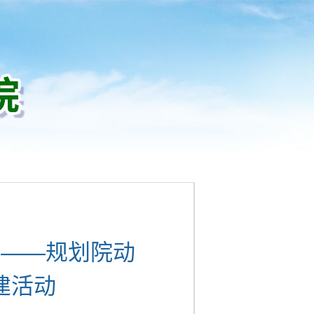
神——规划院动
建活动