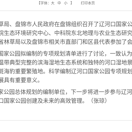
【字体：
大
中
小
】
打印本页
林草局、盘锦市人民政府在盘锦组织召开了辽河口国家
院生态环境研究中心、中科院东北地理与农业生态研
省林草局以及盘锦市
相关市直部门和区县
代表参加了
国家公园拟编制的专项规划清单
进行了讨论，
一致认
温带典型完整的滨海湿地生态系统和独特的河口湿地
斑海豹重要繁殖地。科学编制辽河口国家公园专项规
展具有重要意义。
家公园
总体规划的编制单位，下一步
将进一步参与辽
口国家公园创建及未来的高效管理。
（
张琼）