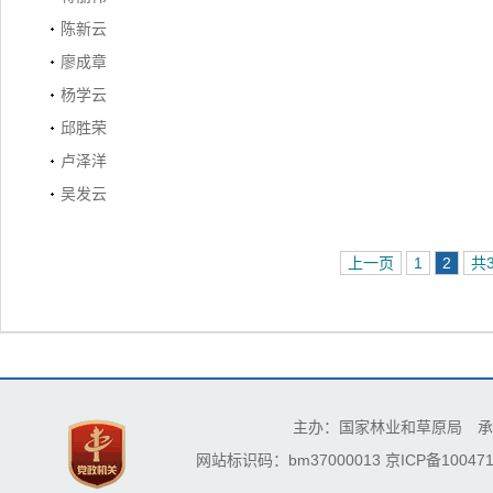
陈新云
廖成章
杨学云
邱胜荣
卢泽洋
吴发云
上一页
1
2
共
主办：国家林业和草原局 承
网站标识码：bm37000013
京ICP备100471