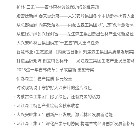
护林“三策”——吉林森林资源保护的多维实践
踏雪抚新绿 春来更葱茏——大兴安岭集团冬季中幼龄林抚育大
从总部破题 向实效落地——内蒙古森工集团以“六定”改革激活
从植绿护绿到兴绿创富——龙江森工集团走出营林产业化新路径
大兴安岭林业集团确定“十五五”四大重点任务
智慧林业+生态旅游 《内蒙古日报》聚焦森工集团高质量发展实
打造品牌矩阵 树立特色标杆——龙江森工集团生态产业发展带
2025这一年吉林改革：革故鼎新 重塑脊梁
伊春森工：稳产提质 多元经营
时政现场说丨守护好大兴安岭的这片绿色
内蒙古森工集团：除了绿色，还有充盈的活力
龙江森工特色产业绘就金秋丰收卷
大兴安岭集团：创新产业发展，激活林区发展新动能
龙江森工集团：深化产学研用协同 构建生物经济创新发展新格