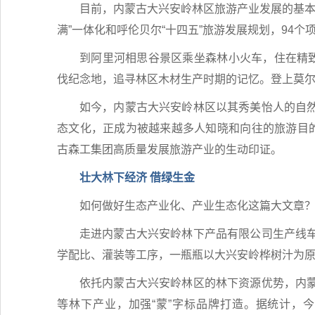
目前，内蒙古大兴安岭林区旅游产业发展的基本
满”一体化和呼伦贝尔“十四五”旅游发展规划，94
到阿里河相思谷景区乘坐森林小火车，住在精致
伐纪念地，追寻林区木材生产时期的记忆。登上莫
如今，内蒙古大兴安岭林区以其秀美怡人的自
态文化，正成为被越来越多人知晓和向往的旅游目的
古森工集团高质量发展旅游产业的生动印证。
壮大林下经济 借绿生金
如何做好生态产业化、产业生态化这篇大文章
走进内蒙古大兴安岭林下产品有限公司生产线
学配比、灌装等工序，一瓶瓶以大兴安岭桦树汁为
依托内蒙古大兴安岭林区的林下资源优势，内
等林下产业，加强“蒙”字标品牌打造。据统计，