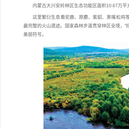
内蒙古大兴安岭林区生态功能区面积10.67万
这里繁衍生息着驼鹿、原麝、紫貂、黑嘴松鸡等
最完整的火山遗迹。国家森林步道贯穿林区全境，“绿色
美丽符号。