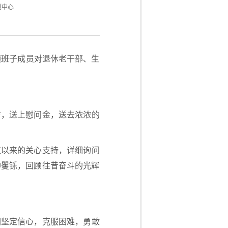
测中心
领班子成员对退休老干部、生
访，送上慰问金，送去浓浓的
直以来的关心支持，详细询问
神矍铄，回顾往昔奋斗的光辉
们坚定信心，克服困难，勇敢