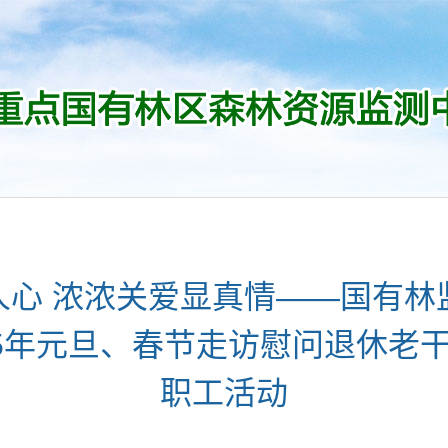
人心 浓浓关爱显真情——国有林
25年元旦、春节走访慰问退休老
职工活动