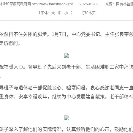
和草原局政府网 http://www.forestry.gov.cn/
2025-01-08
来源：
国有林监
【字体：
大
中
小
】
打印本页
依然挡不住关怀的脚步。1月7日，中心党委书记、主任张良带
走访慰问。
祝福暖人心。领导班子先后来到老干部、生活困难职工家中拜
。
导班子与退休老干部促膝谈心、嘘寒问暖，衷心感谢老同志一
重身体、安享幸福晚年，继续为中心发展建言献策。老干部精
班子深入了解他们的实际情况，认真倾听他们的心声，鼓励他