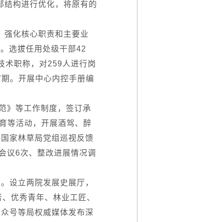
支部结构进行优化，将原有的
风，强化核心职责和主要业
。选拔任用处级干部42
技术职称，对259人进行岗
7期。开展中心内控手册编
规范》等工作制度，签订承
教育等活动，开展酒驾、醉
将国家林草局党组巡视反馈
进会议6次、整改进展情况调
实。设立两院发展史展厅，
者、优秀青年、林业工匠、
公众号等局权威媒体发布深