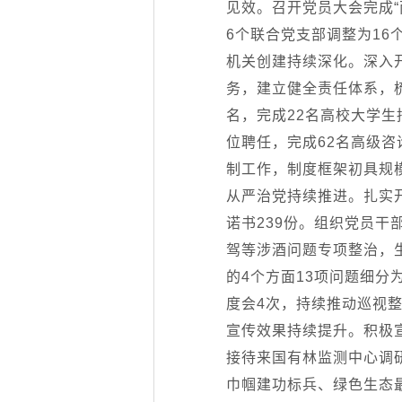
见效。召开党员大会完成“
6个联合党支部调整为1
机关创建持续深化。深入开
务，建立健全责任体系，梳
名，完成22名高校大学生
位聘任，完成62名高级咨
制工作，制度框架初具规
从严治党持续推进。扎实
诺书239份。组织党员
驾等涉酒问题专项整治，
的4个方面13项问题细分
度会4次，持续推动巡视
宣传效果持续提升。积极
接待来国有林监测中心调
巾帼建功标兵、绿色生态