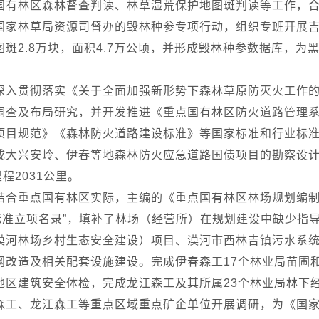
国有林区森林督查判读、林草湿荒保护地图斑判读等工作，
国家林草局资源司督办的毁林种参专项行动，组织专班开展
斑2.8万块，面积4.7万公顷，并形成毁林种参数据库，为
深入贯彻落实《关于全面加强新形势下森林草原防灭火工作
调查及布局研究，并开发推进《重点国有林区防火道路管理系统
项目规范》《森林防火道路建设标准》等国家标准和行业标
成大兴安岭、伊春等地森林防火应急道路国债项目的勘察设
程2031公里。
结合重点国有林区实际，主编的《重点国有林区林场规划编
体标准立项名录”，填补了林场（经营所）在规划建设中缺少指
漠河林场乡村生态安全建设）项目、漠河市西林吉镇污水系
网改造及相关配套设施建设。完成伊春森工17个林业局苗圃
地区建筑安全体检，完成龙江森工及其所属23个林业局林下
森工、龙江森工等重点区域重点矿企单位开展调研，为《国