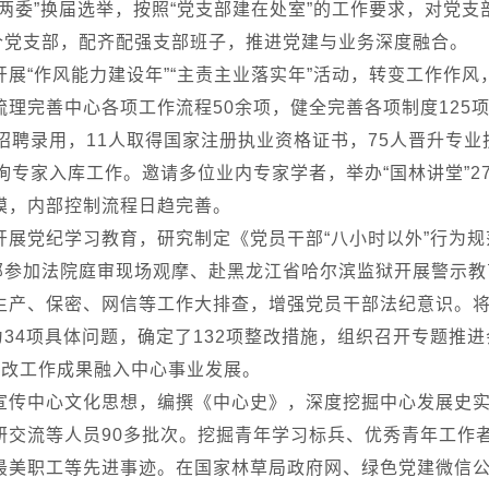
两委”换届选举，按照“党支部建在处室”的工作要求，对党
6个党支部，配齐配强支部班子，推进党建与业务深度融合。
展“作风能力建设年”“主责主业落实年”活动，转变工作作
理完善中心各项工作流程50余项，健全完善各项制度125项
招聘录用，11人取得国家注册执业资格证书，75人晋升专业
询专家入库工作。邀请多位业内专家学者，举办“国林讲堂”2
模，内部控制流程日趋完善。
开展党纪学习教育，研究制定《党员干部“八小时以外”行为
干部参加法院庭审现场观摩、赴黑龙江省哈尔滨监狱开展警示
生产、保密、网信等工作大排查，增强党员干部法纪意识。
为34项具体问题，确定了132项整改措施，组织召开专题推
整改工作成果融入中心事业发展。
宣传中心文化思想，编撰《中心史》，深度挖掘中心发展史
研交流等人员90多批次。挖掘青年学习标兵、优秀青年工作
最美职工等先进事迹。在国家林草局政府网、绿色党建微信