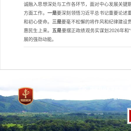
诚融入思想深处与工作各环节，面对中心发展关键
方面工作。
一是
要深刻领悟习近平总书记重要论述
和初心使命。
三是
要毫不松懈的将作风和纪律建设
惠民生上来。
五是
要摆正政绩观务实谋划2026年
展的强劲动能。
主办：国家林业和草原局 承
网站标识码：bm37000013
京ICP备100471