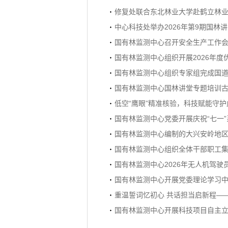
修复处联合东北林业大学赴鹤立林
中心科技处举办2026年第9期国林
国有林监测中心召开安全生产工作
国有林监测中心组织开展2026年
国有林监测中心组织专家组完成国
国有林监测中心国林讲堂专题培训
低空“鹰眼”精准核验，科技赋能守
国有林监测中心党委开展庆祝“七一
国有林监测中心编制的大兴安岭地区
国有林监测中心组织全体干部职工集
国有林监测中心2026年无人机驾驶
国有林监测中心开展党委理论学习
重温誓词忆初心 共话担当启新程—
国有林监测中心开展科技项目自主