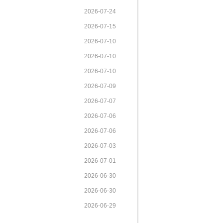
2026-07-24
2026-07-15
2026-07-10
2026-07-10
2026-07-10
2026-07-09
2026-07-07
2026-07-06
2026-07-06
2026-07-03
2026-07-01
2026-06-30
2026-06-30
2026-06-29