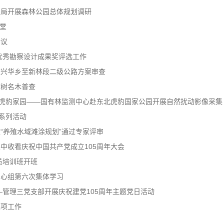
业局开展森林公园总体规划调研
讲堂
会议
度优秀勘察设计成果奖评选工作
道兴华乡至新林段二级公路方案审查
古树名木普查
护虎豹家园——国有林监测中心赴东北虎豹国家公园开展自然扰动影像采集
”系列活动
“养殖水域滩涂规划”通过专家评审
中收看庆祝中国共产党成立105周年大会
员培训班开班
中心组第六次集体学习
—管理三党支部开展庆祝建党105周年主题党日活动
立项工作