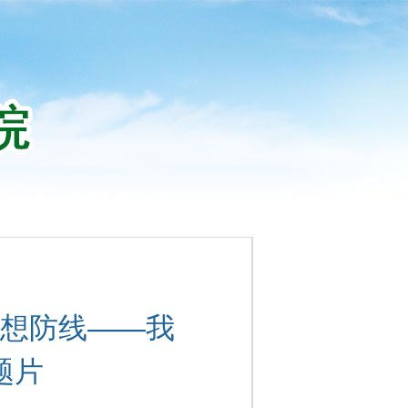
想防线——我
题片