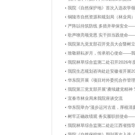
我院《自然保护地》首次入选农学
铜陵市自然资源和规划局（林业局
严阵以待筑防线 多措并举保安全—
歌声嘹亮颂党恩 实干担当践使命—
我院第九党支部召开党员大会暨树
致敬耕耘岁月，传承初心使命——
我院林草综合监测二处召开2026年
我院生态规划咨询处赴安徽省开展2
华东院开展《项目对外委托合作管
我院第三党支部开展“赓续建党精神
宜春市林业局来我院座谈交流
华东院举办“漫步运河古道，厚植清
树牢正确政绩观 务实履职担使命—
我院林草综合监测二处赴江西省指导
我院《自然保护地》期刊再次入选《