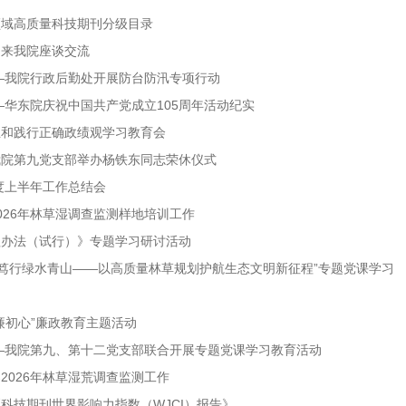
领域高质量科技期刊分级目录
）来我院座谈交流
—我院行政后勤处开展防台防汛专项行动
—华东院庆祝中国共产党成立105周年活动纪实
立和践行正确政绩观学习教育会
我院第九党支部举办杨铁东同志荣休仪式
度上半年工作总结会
026年林草湿调查监测样地培训工作
理办法（试行）》专题学习研讨活动
 笃行绿水青山——以高质量林草规划护航生态文明新征程”专题党课学习
廉初心”廉政教育主题活动
—我院第九、第十二党支部联合开展专题党课学习教育活动
2026年林草湿荒调查监测工作
科技期刊世界影响力指数（WJCI）报告》