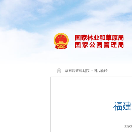
华东调查规划院
>
图片轮转
福建
国家林业