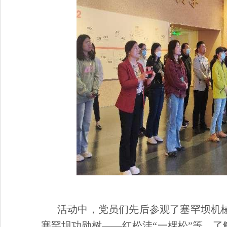
活动中，党员们先后参观了塞罕坝机
塞罕坝功勋树——红松洼“一棵松”等，