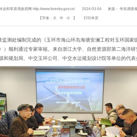
和草原局政府网 http://www.forestry.gov.cn/
2024-03-04
来源：
华东调查
【字体：
大
中
小
】
打印本页
计量监测处编制完成的《玉环市海山环岛海塘安澜工程对玉环国家
》）顺利通过专家审核。来自浙江大学、自然资源部第二海洋研
源和规划局、中交玉环公司、中交水运规划设计院等单位的代表