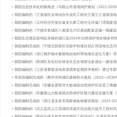
我院信息技术处积极推进《马鞍山市湿地保护规划（2022-203
我院编制的《兰溪港区女埠综合作业区工程对兰溪兰江省级湿地
我院编制的《玉环经济开发区漩龙大桥工程对玉环漩门湾国家湿地
我院编制的《宁德市蕉城区八都溪北片区基础配套设施一期建设项
我院生态规划咨询处承接的浦江县2023年自然保护地生物多样
我院编制完成的《宁德北部新区实验学校项目拟占用湿地生态功
我院编制的《浙江桐庐抽水蓄能电站临时用地项目选址方案》等
我院编制的《西湖区东岳社区林业生态全域智治多感合一建设项
我院编制的《江苏省重要湿地资源调查监测技术规程》通过专家
华东院编制完成的《衢州市柯城区森林防火规划（2023—203
我院编制完成的《安徽金寨西河大鲵省级自然保护区​实景三维
我院编制的《安徽黄山大鲵省级自然保护区能力建设实施方案（20
我院编制完成的《浙江省龙泉市国家储备林建设规划（2023-20
我院编制的《武义县武义江流域防洪减灾综合能力提升工程对武义
我院编制的《甬绍干线天然气管道西段工程涉浣江-五泄风景名