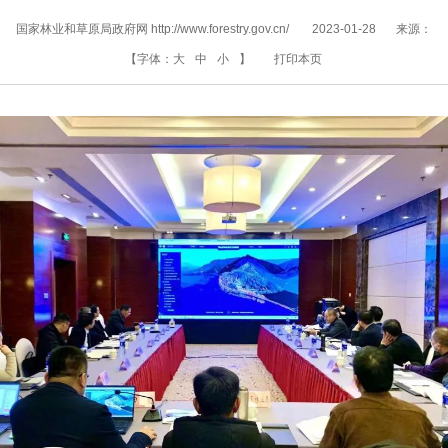
国家林业和草原局政府网 http://www.forestry.gov.cn/
2023-01-28
来源：
【字体：
大
中
小
】
打印本页