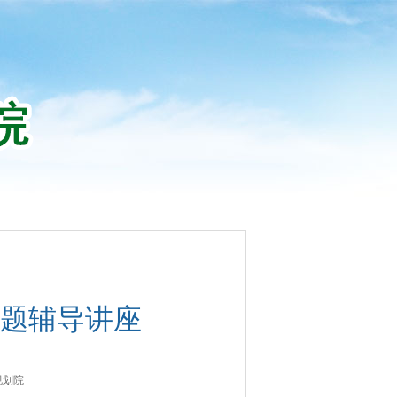
题辅导讲座
规划院