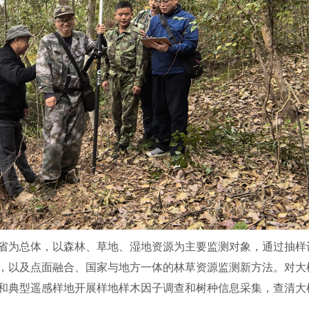
省为总体，以森林、草地、湿地资源为主要监测对象，通过抽样
，以及点面融合、国家与地方一体的林草资源监测新方法。对大
和典型遥感样地开展样地样木因子调查和树种信息采集，查清大