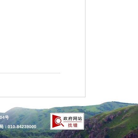
204号
010-84239000