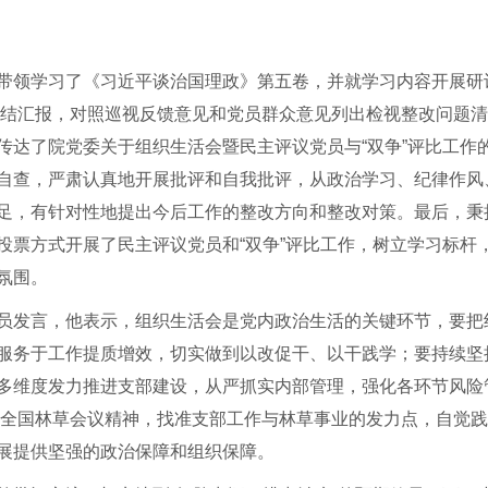
带领学习了《习近平谈治国理政》第五卷，并就学习内容开展研
作总结汇报，对照巡视反馈意见和党员群众意见列出检视整改问题
传达了院党委关于组织生活会暨民主评议党员与“双争”评比工作
自查，严肃认真地开展批评和自我批评，从政治学习、纪律作风
足，有针对性地提出今后工作的整改方向和整改对策。最后，秉
投票方式开展了民主评议党员和“双争”评比工作，树立学习标杆
氛围。
员发言，他表示，组织生活会是党内政治生活的关键环节，要把
服务于工作提质增效，切实做到以改促干、以干践学；要持续坚
多维度发力推进支部建设，从严抓实内部管理，强化各环节风险
6年全国林草会议精神，找准支部工作与林草事业的发力点，自觉
展提供坚强的政治保障和组织保障。