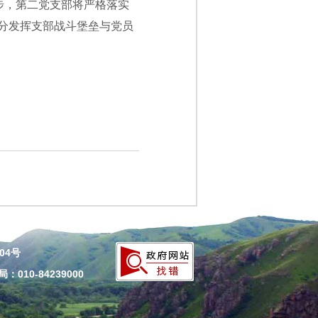
步，第二党支部将严格落实
分发挥支部战斗堡垒与党员
204号
010-84239000