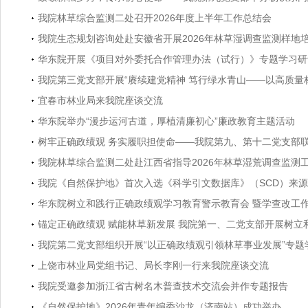
我院林草综合监测二处召开2026年度上半年工作总结会
我院生态规划咨询处赴安徽省开展2026年林草湿调查监测样地
华东院开展《项目对外委托合作管理办法（试行）》专题学习研
我院第三党支部开展“赓续建党精神 笃行绿水青山——以高质量
宜春市林业局来我院座谈交流
华东院举办“漫步运河古道，厚植清廉初心”廉政教育主题活动
树牢正确政绩观 务实履职担使命——我院第九、第十二党支部
我院林草综合监测二处赴江西省指导2026年林草湿荒调查监测
我院《自然保护地》首次入选《科学引文数据库》（SCD）来
华东院树立和践行正确政绩观学习教育警示教育会 暨学查改工
锚定正确政绩观 赋能林草新发展 我院第一、二党支部开展树立
我院第二党支部组织开展“以正确政绩观引领林草事业发展”专题
上饶市林业局党组书记、局长李刚一行来我院座谈交流
我院受邀参加浙江省古树名木普查技术交流会并作专题报告
《自然保护地》2026年青年编委沙龙（济南站）成功举办