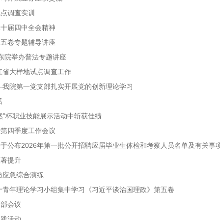
试点调查实训
二十届四中全会精神
第五卷专题辅导讲座
华东院举办普法专题讲座
浙江省大样地试点调查工作
—我院第一党支部扎实开展党的创新理论学习
话
然”杯职业技能展示活动中斩获佳绩
开第四季度工作会议
公布2026年第一批公开招聘应届毕业生体检和考察人员名单及有关事项.
显著提升
防应急综合演练
十青年理论学习小组集中学习《习近平谈治国理政》第五卷
支部会议
实践活动