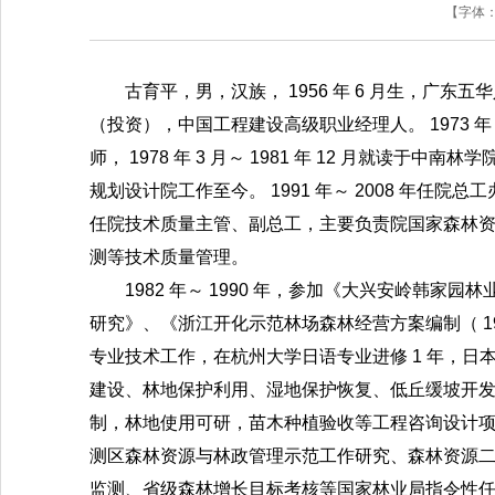
【字体
古育平，男，汉族，
1956
年
6
月生，广东五华
（投资），中国工程建设高级职业经理人。
1973
年
师，
1978
年
3
月～
1981
年
12
月就读于中南林学
规划设计院工作至今。
1991
年～
2008
年任院总工
任院技术质量主管、副总工，主要负责院国家森林
测等技术质量管理。
1982
年～
1990
年，参加《大兴安岭韩家园林
研究》、《浙江开化示范林场森林经营方案编制（
1
专业技术工作，在杭州大学日语专业进修
1
年，日
建设、林地保护利用、湿地保护恢复、低丘缓坡开
制，林地使用可研，苗木种植验收等工程咨询设计
测区森林资源与林政管理示范工作研究、森林资源
监测、省级森林增长目标考核等国家林业局指令性