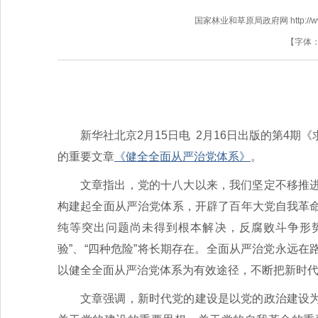
国家林业和草原局政府网 http://www.f
【字体
新华社北京2月15日电 2月16日出版的第4
的重要文章
《健全全面从严治党体系》
。
文章指出，党的十八大以来，我们坚定不移推
构建起全面从严治党体系，开辟了百年大党自我革
纯等突出问题尚未得到根本解决，反腐败斗争形
验”、“四种危险”将长期存在。全面从严治党永远
以健全全面从严治党体系为有效途径，不断把新时
文章强调，新时代党的建设是以党的政治建设