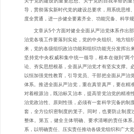
关于党的建设的重要思想、关于党的自我革命的重
导，贯彻落实新时代党的建设总要求，用系统思维
度全贯通，进一步健全要素齐全、功能完备、科学
文章从5个方面对健全全面从严治党体系作出
治党各项工作要落到实处，党的中央组织、地方组
来，党的各级组织政治功能和组织功能充分发挥出
坚持党中央权威和集中统一领导，根本在做到“两
论、夯实思想根基，全面从严治党才有坚实支撑。
以恒加强党性教育，引导党员、干部把全面从严治
体系。推进全面从严治党，重在真管真严，要在精
对着根源治，既治标又治本，提高管党治党的精准
治党政治性、原则性强，必须有一套科学完备的制
套，全方位织密制度的笼子。同时，也要防止制度过
整体。第五，健全主体明确、要求清晰的责任体系
系，以明确责任、压实责任推动各级党组织和广大