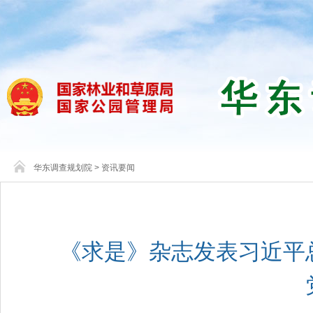
华东调查规划院
>
资讯要闻
《求是》杂志发表习近平