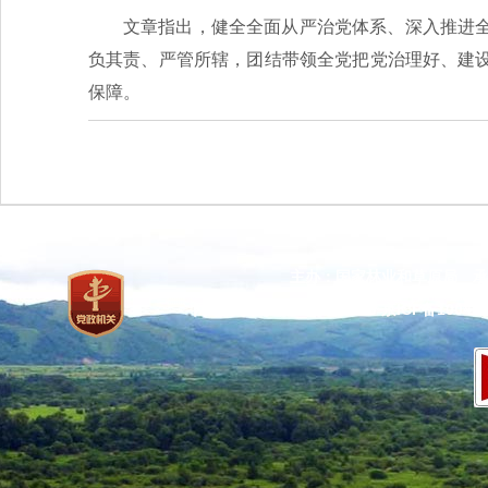
文章指出，健全全面从严治党体系、深入推进
负其责、严管所辖，团结带领全党把党治理好、建
保障。
主办：国家林业和草原局 承
网站标识码：bm37000013
京ICP备100471