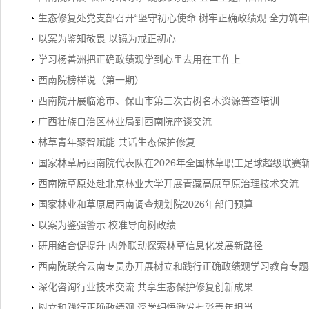
生态修复处党支部召开“坚守初心使命 树牢正确政绩观 全力筑牢
以案为鉴知敬畏 以镜为戒正初心
学习杨善洲把正确政绩观学到心里去用在工作上
西南院榜样说（第一期）
西南院开展临沧市、保山市第三次古树名木资源普查培训
广西壮族自治区林业局到西南院座谈交流
林草青年聚智赋能 共话生态保护修复
国家林草局西南院代表队在2026年全国林草职工足球超级联赛
西南院草原处赴北京林业大学开展青藏高原草原治理技术交流
国家林业和草原局西南调查规划院2026年部门预算
以案为鉴强警示 校准导向树政绩
研用结合促提升 内外联动探索林草信息化发展新路径
西南院联合云南专员办开展树立和践行正确政绩观学习教育专题
深化咨询行业技术交流 共享生态保护修复创新成果
树立和践行正确政绩观 深学细悟激发七彩青年担当