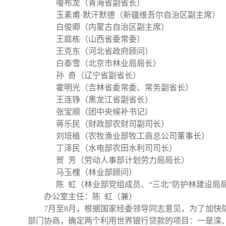
嗄布龙（青海省副省长）
玉素甫·默汗默德（新疆维吾尔自治区副主席）
白俊卿（内蒙古自治区副主席）
王庭栋（山西省委常委）
王克东（河北省政府顾问）
白泰雪（北京市林业局局长）
孙 奇（辽宁省副省长）
霍明光（吉林省委常委、常务副省长）
王连铮（黑龙江省副省长）
张宝顺（团中央候补书记）
蒋乐民（财政部农财司副司长）
刘培植（农牧渔业部牧工商总公司董事长）
丁泽民（水电部农田水利司司长）
贺 芳（劳动人事部计划劳力局局长）
马玉槐（林业部顾问）
陈 虹（林业部党组成员、“三北”防护林建设局
办公室主任：陈 虹（兼）
7月至8月，根据国家经委领导同志意见，为了加
部门协商，确定两个利用世界银行贷款的项目：一是滦