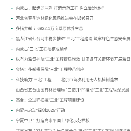
内蒙古：起步即冲刺 打造示范工程 树立治沙标杆
河北省春季造林绿化现场推进会在邯郸召开
多措并举 让6922.1万亩草原休养生息
黑龙江省七台河市稳步推进“三北”工程建设 筑牢绿色生态安全屏
内蒙古“三北”工程硬核成绩单
以有力监督护航“三北”工程提质增效 甘肃紧盯关键环节开展监
金塔：多举措保障“三北”工程种苗供应
科技助力“三北”工程 ——北京市首次利用无人机植树造林
山西省五台山国有林管理局 “三措并举”推动“三北”工程纵深发展
高台：全过程把控“三北”工程项目建设
内蒙古启动“绿剑2025”行动
宁夏中卫：打造高水平国土绿化示范样板
甘肃发布 2025 年第 2 号总林长令 推动“三北”工程攻坚战取得