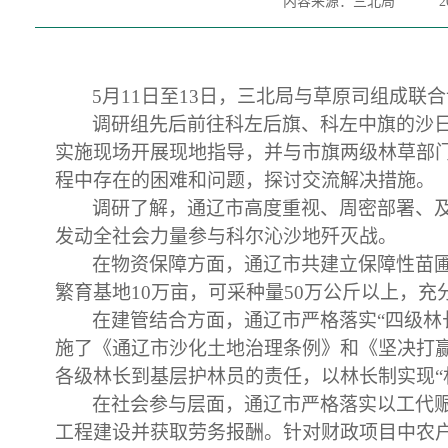
内容来源：三北局
2
5月11日至13日，三北局与草原司组成联
调研
组
先后前往科左后旗、科左中旗的沙
实施现场开展现地指导，并与市旗两级林草部门
程中存在的困难和问题，探讨交流解决措施。
调研了解，通辽市高度重视、周密部署、
发动全社会力量参与科尔沁沙地歼灭战。
在物资保障方面，通辽市共建立保障性苗
繁育基地10万亩，可采种量50万公斤以上，
在建管结合方面，通辽市严格落实
“四级
施了《通辽市沙化土地治理条例》和《坚决打
各级林长到基层护林员的责任，以林长制实现“
在社会参与层面，通辽市严格落实以工代
工程建设并获取劳务报酬。针对财政项目中农户