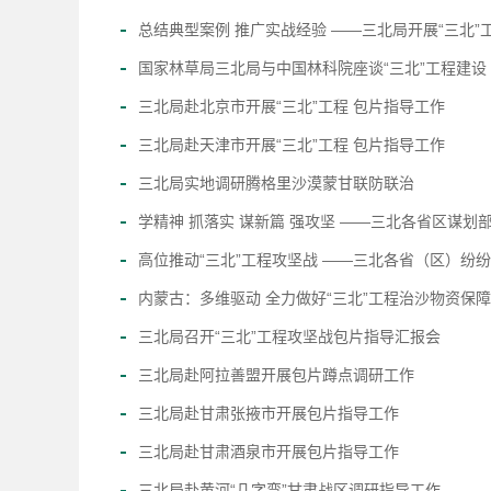
总结典型案例 推广实战经验 ——三北局开展“三北
国家林草局三北局与中国林科院座谈“三北”工程建设
三北局赴北京市开展“三北”工程 包片指导工作
三北局赴天津市开展“三北”工程 包片指导工作
三北局实地调研腾格里沙漠蒙甘联防联治
学精神 抓落实 谋新篇 强攻坚 ——三北各省区谋划部
高位推动“三北”工程攻坚战 ——三北各省（区）纷纷
内蒙古：多维驱动 全力做好“三北”工程治沙物资保障
三北局召开“三北”工程攻坚战包片指导汇报会
三北局赴阿拉善盟开展包片蹲点调研工作
三北局赴甘肃张掖市开展包片指导工作
三北局赴甘肃酒泉市开展包片指导工作
三北局赴黄河“几字弯”甘肃战区调研指导工作