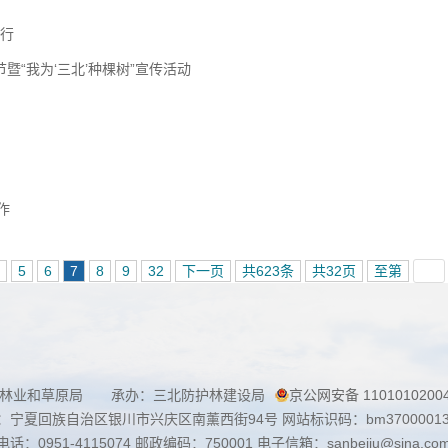
行
树节暨“我为‘三北’种棵树”宣传活动
作
5
6
7
8
9
32
下一页
共623条
共32页
至第
家林业和草原局 承办：三北防护林建设局
京公网安备 1101010200
：宁夏回族自治区银川市兴庆区南薰西街94号 网站标识码：bm3700001
话：0951-4115074 邮政编码：750001 电子信箱：sanbeiju@sina.co