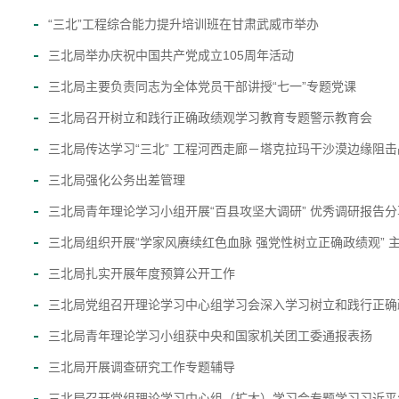
“三北”工程综合能力提升培训班在甘肃武威市举办
三北局举办庆祝中国共产党成立105周年活动
三北局主要负责同志为全体党员干部讲授“七一”专题党课
三北局召开树立和践行正确政绩观学习教育专题警示教育会
三北局传达学习“三北” 工程河西走廊－塔克拉玛干沙漠边缘阻
三北局强化公务出差管理
三北局青年理论学习小组开展“百县攻坚大调研” 优秀调研报告
三北局组织开展“学家风赓续红色血脉 强党性树立正确政绩观” 
三北局扎实开展年度预算公开工作
三北局党组召开理论学习中心组学习会深入学习树立和践行正确
三北局青年理论学习小组获中央和国家机关团工委通报表扬
三北局开展调查研究工作专题辅导
三北局召开党组理论学习中心组（扩大）学习会专题学习习近平