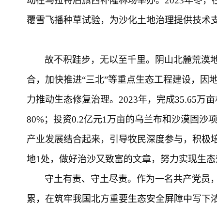
动在乌拉特后旗西补隆林场举办。2023年冬
覆雪飞播种草试验，为沙化土地治理提供技术
故不积跬步
，
无以至千里
。阴山北麓荒漠
合，加快推进
“三北”等重点生态工程建设，因
力推动生态修复治理。
2023年
，完成
35.65
80%；投资0.2亿元1万亩的乌兰布和沙漠固
产业发展结合起来，引导牧民深度参与，积极
地1处，做好治沙又致富的文章，努力实现生
守土有责、守土尽责
。作为一名共产党员
累，在筑牢我国北方重要生态安全屏障中写下