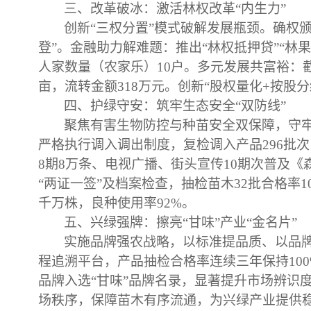
三、改革破冰：激活林权改革
“内生力”
创新
“三权分置”模式破解发展瓶颈
。
确权
登”。
金融助力解难题：
推出
“林权抵押贷”“林
人家数量（农家乐）10户。
多元发展共富裕：
亩，流转金额318万元。创新“股权量化+按股分
四、护绿守安：筑牢生态安全
“双防线”
聚焦有害生物防控与种苗安全双保障，守
严格执行调入调出制度，复检调入产品296批次
8期8万条、电视广播、街头宣传10期次普及《
“两证一签”及档案检查，抽检苗木32批合格率1
千万株，良种使用率92%。
五、
兴绿强牌：擦亮
“甘味”产业“金名片”
实施品牌强农战略，以标准提品质、以品
程追溯平台，产品抽检合格率连续三年保持100
品牌入选“甘味”品牌名录，显著提升市场辨识
场秩序，保障苗木有序流通，为兴绿产业提供