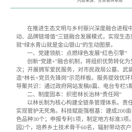
内容来源：甘肃省林草局
在推进生态文明与乡村振兴深度融合进程
动、品牌链增值”三链融合发展模式，实现生态效
就“绿水青山就是金山银山”的生动图景。
一、党建领航：点燃绿色发展
“红色引擎”
创新
“党建+”融合机制，将组织优势转化
次
；
开展拥军爱民服务，对市民政局公墓、武
造“林长+党员先锋岗”示范样板。
服务提效优环
导聚共识：
通过政府网站发稿
8篇、电台专栏5
二、制度
固本
：织密林长治林
“责任网”
以林长制为核心构建全链条管理体系
。
责
实现管护无死角。
科技赋能强根基：
建成
200
色品种30个；申报专利1项，制定地方标准3项
园
2个，培养乡土技术骨干60名，辐射带动农户