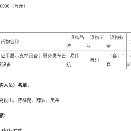
0000（万元）
货物品
货物型
货物数
货物名称
牌
号
量
应用展示支撑设备；服务发布管
易伟
1套；1
4
自研
理设备
航
套
6
购人员）名单：
高俊山、蒋征朋、薛波、吴岳
额：
见招标文件