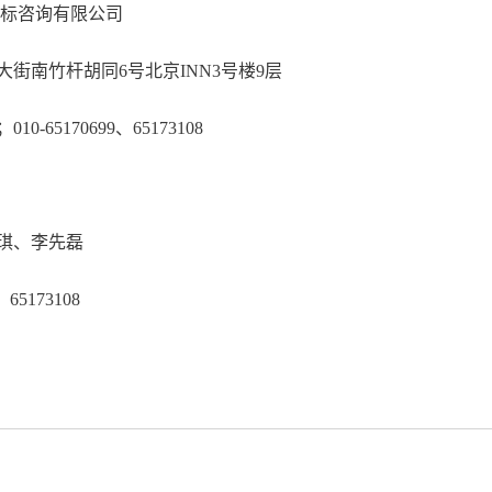
诚金桥国际招标咨询有限公司
区朝内大街南竹杆胡同6号北京INN3号楼9
琪；010-65170699、65173108
琪、李先磊
65173108