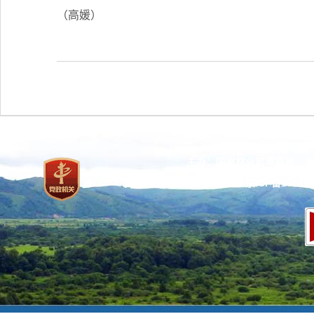
（高媛）
主办：国家林业和草原局 承
网站标识码：bm37000013
京ICP备100471