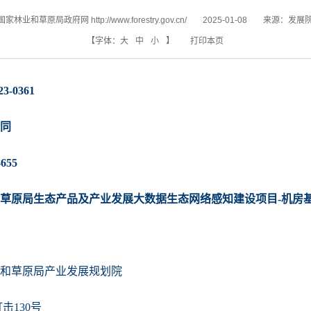
国家林业和草原局政府网 http://www.forestry.gov.cn/
2025-01-08
来源：
发展
【字体：
大
中
小
】
打印本页
-0361
合同
655
和草原局生态产品及产业发展大数据生态网络感知建设项目-机房
业和草原局产业发展规划院
击130号