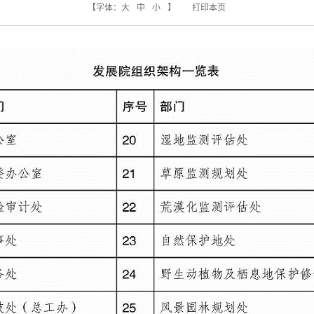
【字体：
大
中
小
】
打印本页