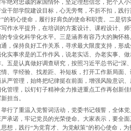
树牢绝对忠诚的家国情怀，坚定理想信念，把个人小
行业干部学院建设目标，心无旁骛，不折不扣，践行
青”的初心使命，履行好肩负的使命和职责。二是切
字写作水平提升，在培训的方案设计、课程设计、师
训的专业化科学化水平。三是涵养有容乃大的胸怀格
沟通，保持良好工作关系，寻求最大限度支持，形成
强化实事求是的工作作风，说老实话、办老实事、做
。五是认真做好调查研究，按照习近平总书记“深、
实情、学经验、找差距、补短板，打开工作新局面、
面从严管理，始终把纪律挺在前面，增强风险意识、
细化管理，以钉钉子精神全力推进重点工作再创新佳
写新担当。
，举行了重温入党誓词活动，党委书记领誓，全体党
庄严承诺，牢记党员的光荣使命。大家表示，要全面
思想，践行“为党育才、为党献策”的初心使命，为