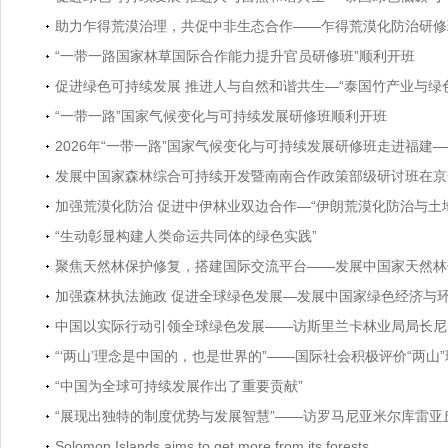
助力乍得荒漠治理，共促中非生态合作——乍得荒漠化防治研修
“一带一路国家林草国际合作能力提升官员研修班”顺利开班
促进绿色可持续发展 推进人与自然和谐共生—“泰国竹产业与绿
“一带一路”国家气候变化与可持续发展研修班顺利开班
2026年“一带一路”国家气候变化与可持续发展研修班走进福建
发展中国家森林综合可持续开发暨南南合作政策部级研讨班在京
加强荒漠化防治 促进中伊林业双边合作—“伊朗荒漠化防治与土
“生动彰显构建人类命运共同体的绿色实践”
聚焦天然林保护修复，搭建国际交流平台——发展中国家天然林
加强森林执法施政 促进全球绿色发展—发展中国家绿色经济与环
中国以实际行动引领全球绿色发展——访斯里兰卡林业局局长尼
“‘两山’理念是中国的，也是世界的”——国际社会积极评价“两
“中国为全球可持续发展作出了重要贡献”
“展现出独特的制度优势与发展智慧”——访罗马尼亚米尔库雷亚丘
Solomon Islands aims to get more from its forests