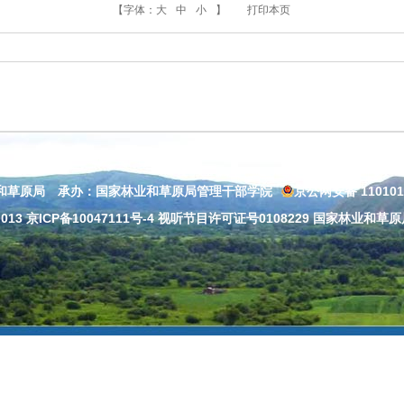
【字体：
大
中
小
】
打印本页
和草原局 承办：国家林业和草原局管理干部学院
京公网安备 110101
013
京ICP备10047111号-4
视听节目许可证号0108229 国家林业和草原局：