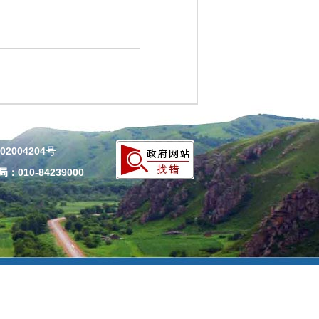
02004204号
010-84239000