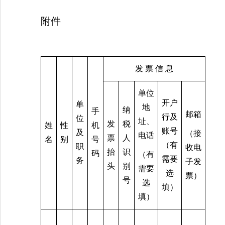
附件
发
票
信
息
单位
开户
单
地
纳
手
邮箱
行及
位
址、
发
税
姓
性
机
账号
及
（接
电话
票
人
名
别
号
（有
职
收电
抬
识
码
（有
需要
务
子发
头
别
需要
选
票）
号
选
填）
填）