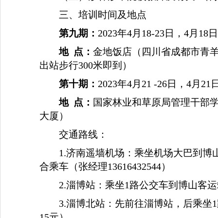
三、培训时间及地点
第九期：
2023
年
4
月
18-23
日，
4
月
18
日
地
点：
金地饭店（四川省成都市青
出站步行
300
米即到）
第十期：
2023
年
4
月
21 -26
日，
4
月
21
地
点：
国家林业和草原局管理干部
大厦）
交通路线：
1.
济南遥墙机场：乘坐机场大巴到博
合乘车（张经理
13616432544
）
2.
淄博站：乘坐
1
路公交车到博山客运
3.
淄博北站：先前往淄博站，后乘坐
1
15
元）。