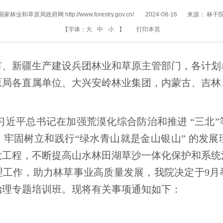
国家林业和草原局政府网 http://www.forestry.gov.cn/
2024-08-16
来源：
林干
【字体：
大
中
小
】
打印本页
市、新疆生产建设兵团林业和草原主管部门，各计划
原局各直属单位、大兴安岭林业集团，内蒙古、吉林
习近平总书记在加强荒漠化综合防治和推进 “三北
牢固树立和践行“绿水青山就是金山银山” 的发
大工程，不断提高山水林田湖草沙一体化保护和系统
理工作，助力林草事业高质量发展，我院决定于9月
治理专题培训班。现将有关事项通知如下：