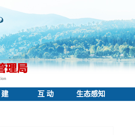
 建
互 动
生态感知