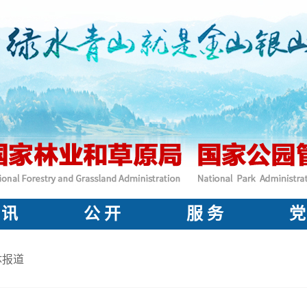
 讯
公 开
服 务
党
体报道