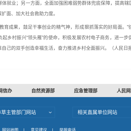
群体就业；另一方面，全面加强困难弱势群体兜底保障，提高辖
保扩面、加大社会救助力度。
题教育成果，鼓足干事创业的精气神，形成狠抓落实的好局面。”
负起乡村振兴“领头雁”的使命，积极发展农村电子商务，进一步
靠自己的双手创造幸福生活，奋力推进乡村全面振兴。
（人民日
网信办
自然资源部
应急管理部
人民网
林草主管部门网站
相关直属单位网站
网站地图
|
意见建议
|
举报电话