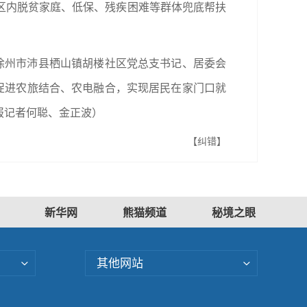
区内脱贫家庭、低保、残疾困难等群体兜底帮扶
徐州市沛县栖山镇胡楼社区党总支书记、居委会
促进农旅结合、农电融合，实现居民在家门口就
报记者何聪、金正波）
【纠错】
新华网
熊猫频道
秘境之眼
其他网站