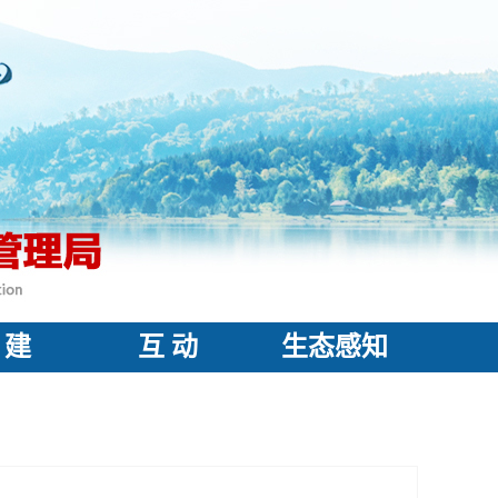
 建
互 动
生态感知