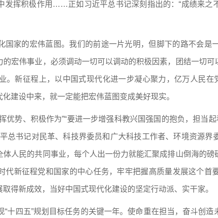
中发挥积极作用……正如习近平总书记深刻指出的：“成绩来之
化国家的宏伟蓝图。我们的前途一片光明，但脚下的路不会是
力的宏伟事业，必须调动一切可以调动的积极因素，团结一切可
业。新征程上，以中国式现代化进一步凝心聚力，亿万人民在党
代化建设中来，就一定能把宏伟蓝图变成美好现实。
挥优势、积极作为”“要进一步增强科教兴国强国的抱负，担当起
近平总书记对民革、科技界委员和广大科技工作者、环境资源界
全体人民的共同事业，每个人出一份力就能汇聚成排山倒海的磅
时代新征程党和国家的中心任务，牢牢把握高质量发展这个首
展取得新成效，当好中国式现代化建设的坚定行动派、实干家。
现“十四五”规划目标任务的关键一年。使命重在担当，奋斗创