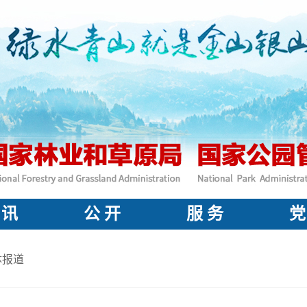
 讯
公 开
服 务
党
体报道