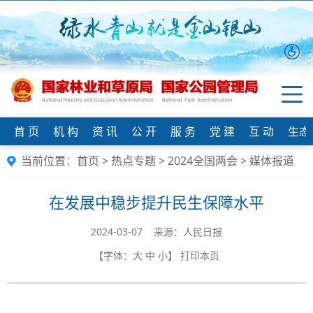
首 页
机 构
资 讯
公 开
服 务
党 建
互 动
生态
当前位置：
首页
>
热点专题
>
2024全国两会
>
媒体报道
在发展中稳步提升民生保障水平
2024-03-07 来源：人民日报
【字体：
大
中
小
】
打印本页